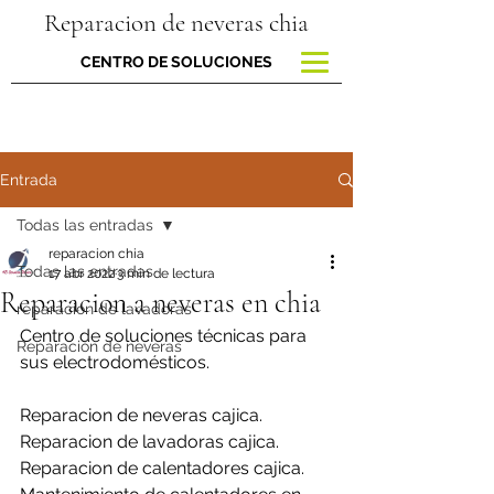
Reparacion de neveras chia
CENTRO DE SOLUCIONES
Entrada
Todas las entradas
reparacion chia
Todas las entradas
17 abr 2022
3 min de lectura
Reparacion a neveras en chia
reparacion de lavadoras
Centro de soluciones técnicas para 
Reparación de neveras
sus electrodomésticos.
Reparacion de neveras cajica.
Reparacion de lavadoras cajica.
Reparacion de calentadores cajica.