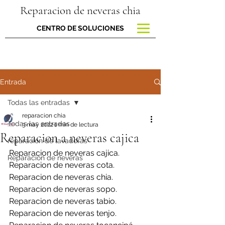
Reparacion de neveras chia
CENTRO DE SOLUCIONES
Entrada
Todas las entradas
reparacion chia
Todas las entradas
3 may 2022
1 min de lectura
Reparacion a neveras cajica
reparacion de lavadoras
Reparacion de neveras cajica.
Reparación de neveras
Reparacion de neveras cota.
Reparacion de neveras chia.
Reparacion de neveras sopo.
Reparacion de neveras tabio.
Reparacion de neveras tenjo.