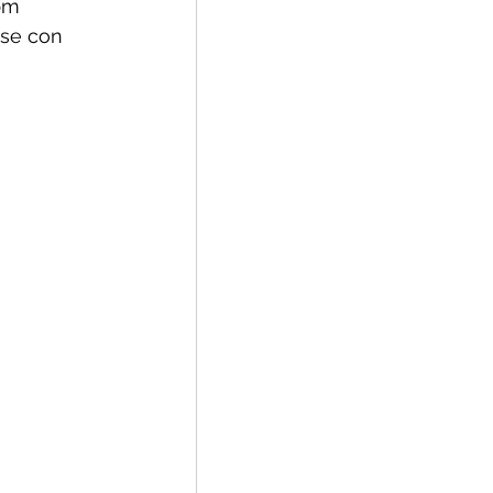
pm
se con 