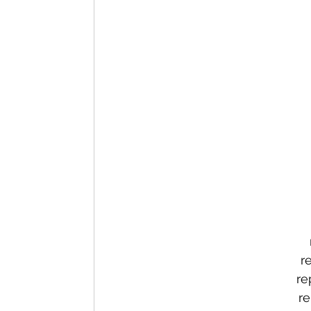
r
re
re