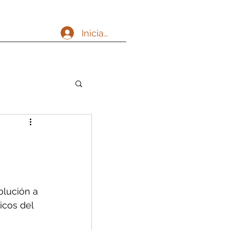
Iniciar sesión
olución a 
cos del 