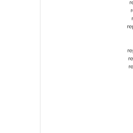
r
re
re
r
r