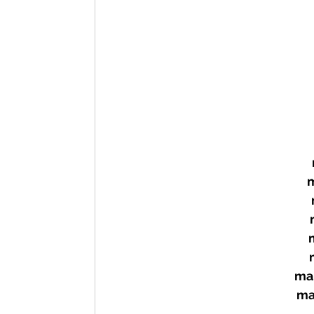
m
man
ma