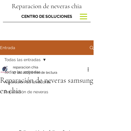
Reparacion de neveras chia
CENTRO DE SOLUCIONES
Entrada
Todas las entradas
reparacion chia
Todas las entradas
17 dic 2025
6 min de lectura
Reparación de neveras samsung
reparacion de lavadoras
en chia
Reparación de neveras