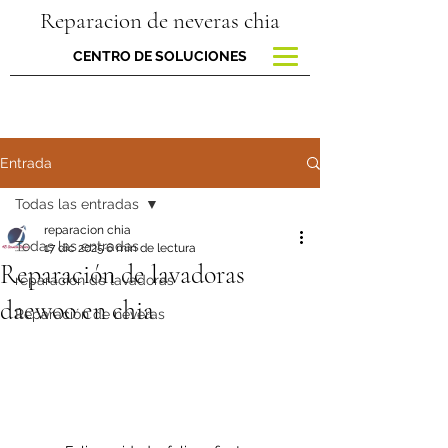
Reparacion de neveras chia
CENTRO DE SOLUCIONES
Entrada
Todas las entradas
reparacion chia
Todas las entradas
17 dic 2025
6 min de lectura
Reparación de lavadoras
reparacion de lavadoras
daewoo en chia
Reparación de neveras