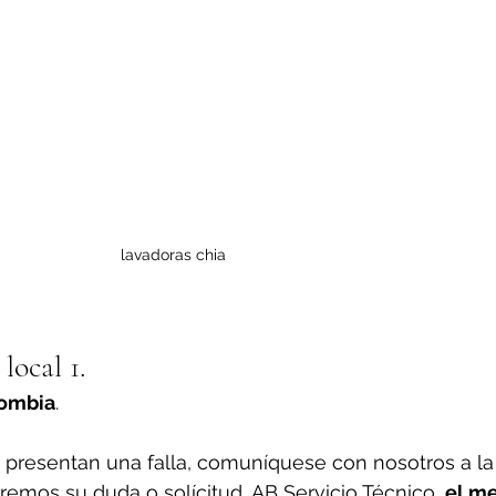
lavadoras chia
local 1.
lombia
.
 presentan una falla, comuníquese con nosotros a la
emos su duda o solícitud, AB Servicio Técnico, 
el me