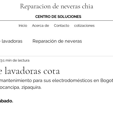
Reparacion de neveras chia
CENTRO DE SOLUCIONES
Inicio
Acerca de
Contacto
cotizaciones
 lavadoras
Reparación de neveras
23
1 min de lectura
 lavadoras cota
 mantenimiento para sus electrodomésticos en Bogotá
 tocancipa, zipaquira.
ábado.