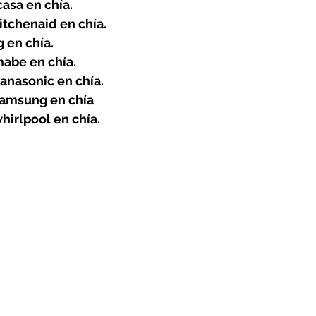
asa en chía.
tchenaid en chía.
 en chía.
abe en chía.
anasonic en chía.
amsung en chía 
irlpool en chía.