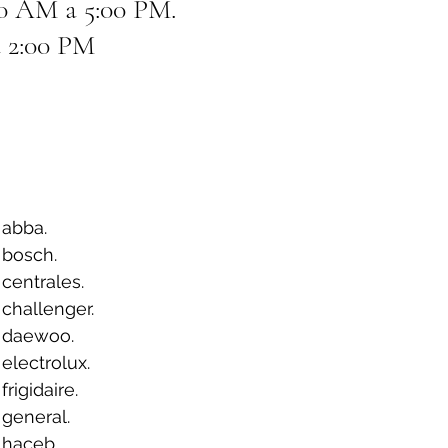
00 AM a 5:00 PM.
 2:00 PM
 abba.
 bosch.
centrales.
challenger.
 daewoo.
electrolux.
rigidaire.
general.
 haceb.