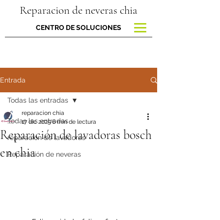
Reparacion de neveras chia
CENTRO DE SOLUCIONES
Entrada
Todas las entradas
reparacion chia
Todas las entradas
17 dic 2025
6 min de lectura
Reparación de lavadoras bosch
reparacion de lavadoras
en chia
Reparación de neveras