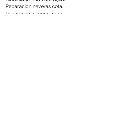
Reparacion neveras cota.
Reparacion neveras sopo.
Reparacion neveras tabio.
Reparacion neveras tenjo.
Reparacion neveras tocancipa.
Reparacion neveras zipaquira.
Llamé ahora.......
Ver todo
Entradas recientes