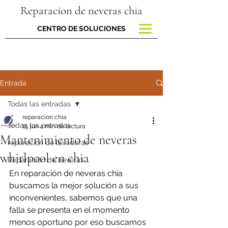
Reparacion de neveras chia
CENTRO DE SOLUCIONES
Entrada
Todas las entradas
reparacion chia
Todas las entradas
15 jun
4 min de lectura
Mantenimiento de neveras
reparacion de lavadoras
whirlpool en chia
Reparación de neveras
En reparación de neveras chia 
buscamos la mejor solución a sus 
inconvenientes, sabemos que una 
falla se presenta en el momento 
menos oportuno por eso buscamos 