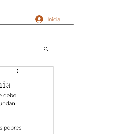
Iniciar sesión
hia
se debe 
puedan 
as peores 