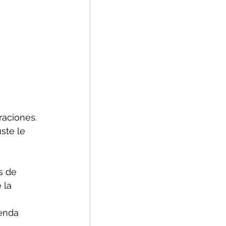
aciones. 
ste le 
s de 
 la 
enda 