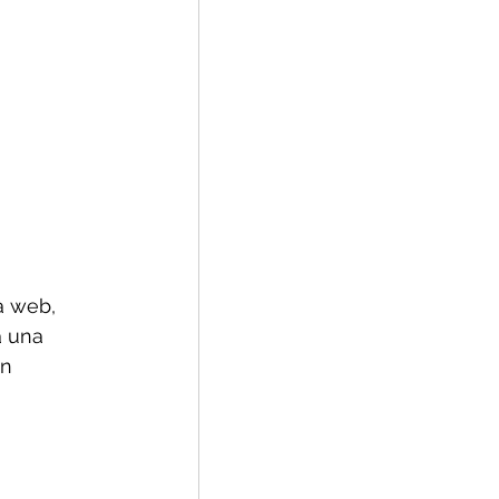
a web, 
a una 
n 