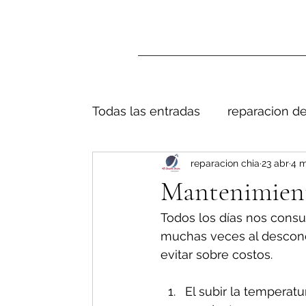
Todas las entradas
reparacion de
reparacion chia
23 abr
4 m
Mantenimient
Todos los días nos consul
muchas veces al descono
evitar sobre costos.
El subir la temperat