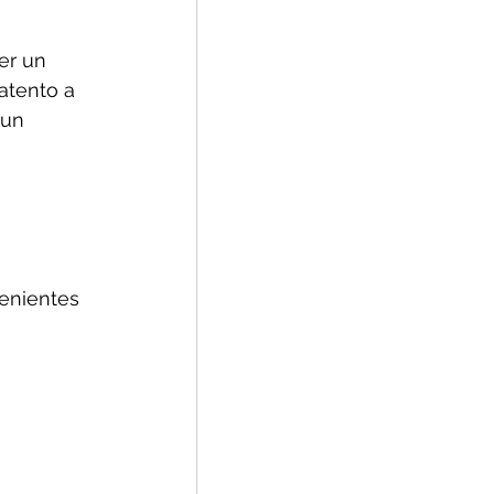
er un 
atento a 
 un 
 
enientes 
 