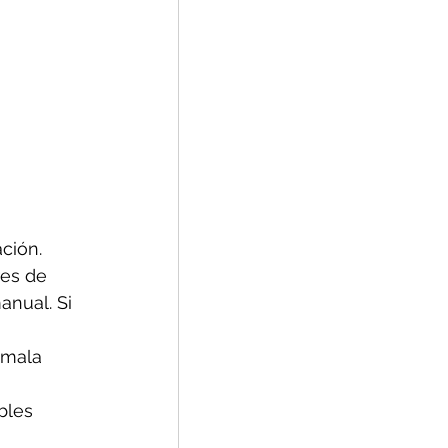
ción.
res de 
nual. Si 
 mala 
bles 