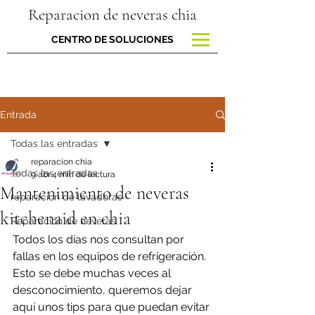
Reparacion de neveras chia
CENTRO DE SOLUCIONES
Entrada
Todas las entradas
reparacion chia
Todas las entradas
9 abr
4 min de lectura
Mantenimiento de neveras
reparacion de lavadoras
kitchenaid en chia
Reparación de neveras
Todos los días nos consultan por 
fallas en los equipos de refrigeración. 
Esto se debe muchas veces al 
desconocimiento, queremos dejar 
aquí unos tips para que puedan evitar 