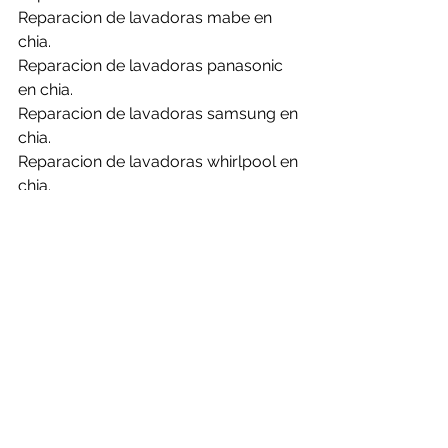
Reparacion de lavadoras mabe en 
chia.
Reparacion de lavadoras panasonic 
en chia.
Reparacion de lavadoras samsung en 
chia.
Reparacion de lavadoras whirlpool en 
chia.
La obsolescencia programada es un 
tema muy importante que debemos 
manejar como usuarios para estos 
días, por eso es importante los 
mantenimientos y revisiones a tiempo 
para no generar la perdida de los 
equipos o evitar sobre costos.
Reparacion de calentadores.