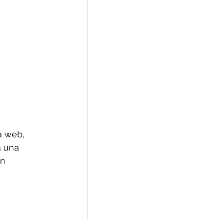
a web, 
a una 
n 