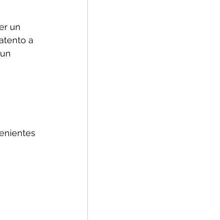
er un 
atento a 
 un 
 
enientes 
 