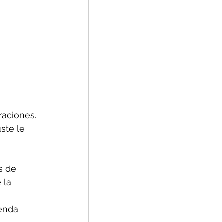
aciones. 
ste le 
s de 
 la 
enda 