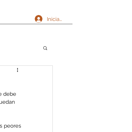
Iniciar sesión
se debe 
puedan 
as peores 