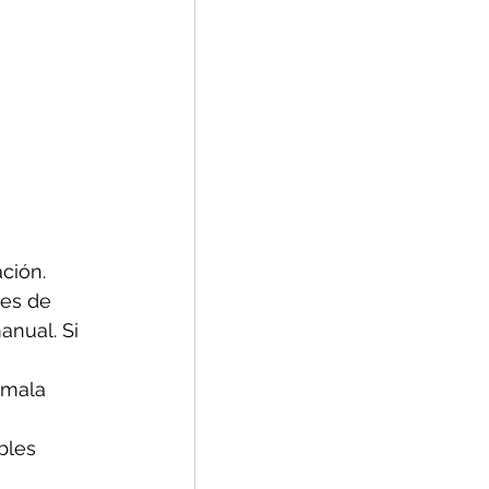
ción.
res de 
nual. Si 
 mala 
bles 