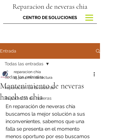
Reparacion de neveras chia
CENTRO DE SOLUCIONES
Entrada
Todas las entradas
reparacion chia
Todas las entradas
15 jun
4 min de lectura
Mantenimiento de neveras
reparacion de lavadoras
haceb en chia
Reparación de neveras
En reparación de neveras chia 
buscamos la mejor solución a sus 
inconvenientes, sabemos que una 
falla se presenta en el momento 
menos oportuno por eso buscamos 