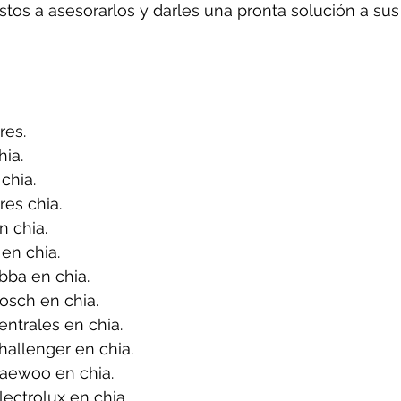
tos a asesorarlos y darles una pronta solución a sus
res.
ia.
chia.
es chia.
 chia.
en chia.
bba en chia.
osch en chia.
ntrales en chia.
allenger en chia.
aewoo en chia.
ectrolux en chia.