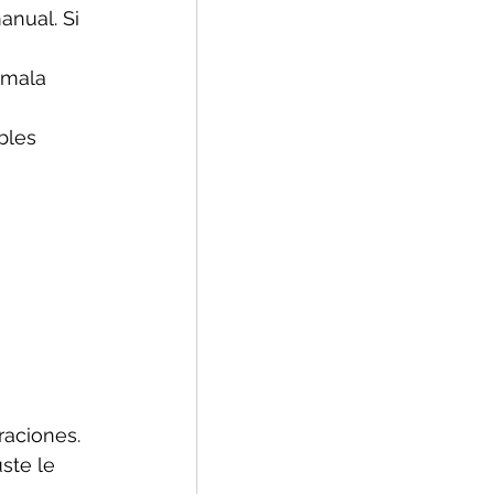
nual. Si 
 mala 
bles 
aciones. 
ste le 