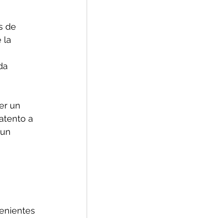
s de 
 la 
da 
er un 
atento a 
 un 
 
enientes 