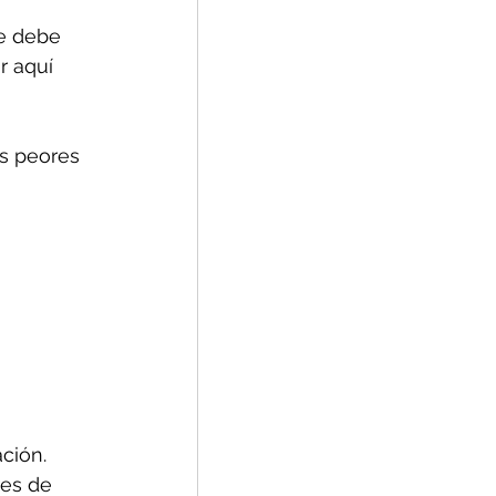
se debe 
 aquí 
as peores 
ción.
res de 