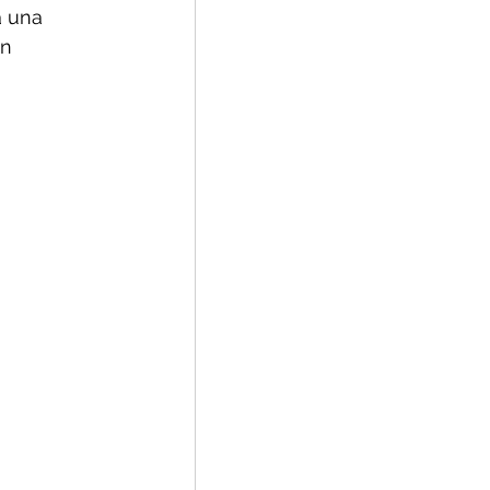
a una 
n 