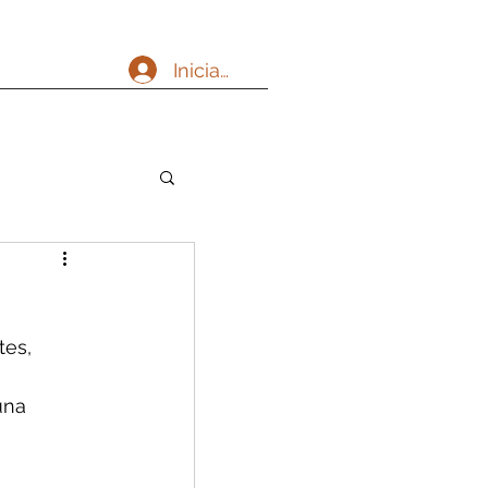
Iniciar sesión
es, 
una 