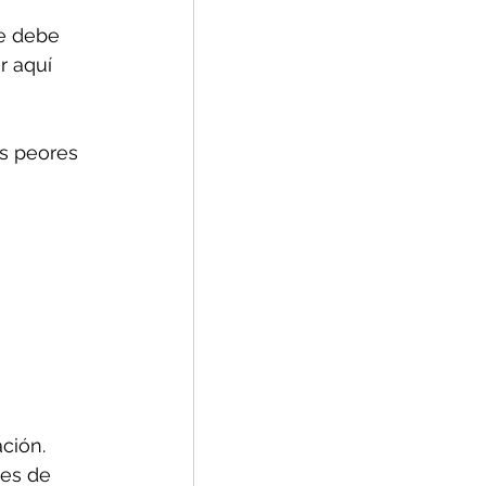
se debe 
 aquí 
as peores 
ción.
res de 