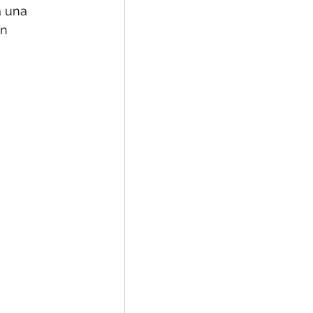
a una 
n 