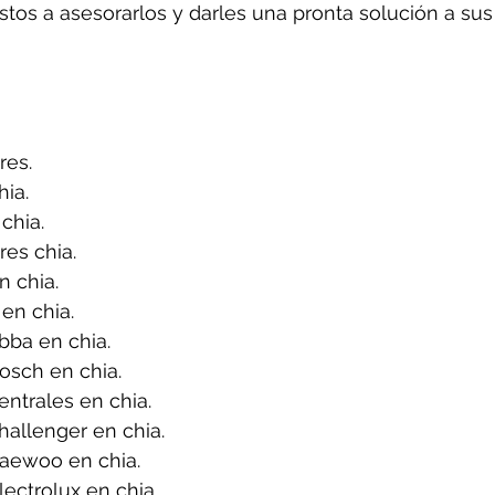
tos a asesorarlos y darles una pronta solución a sus
res.
ia.
chia.
es chia.
 chia.
en chia.
bba en chia.
osch en chia.
ntrales en chia.
allenger en chia.
aewoo en chia.
ectrolux en chia.