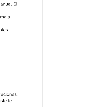
nual. Si 
 mala 
bles 
aciones. 
ste le 