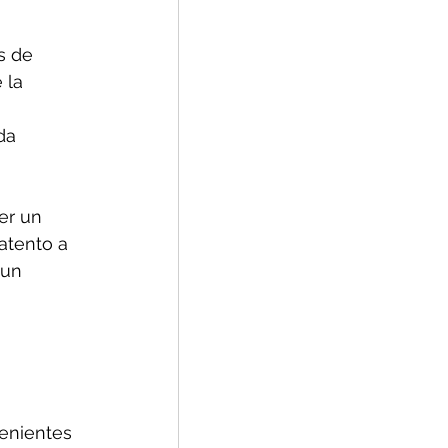
s de 
 la 
da 
er un 
atento a 
 un 
 
enientes 