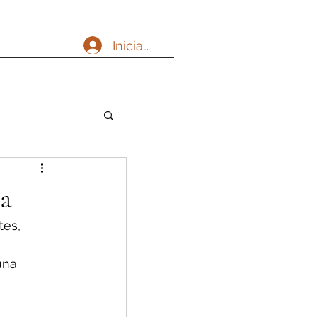
Iniciar sesión
ia
es, 
una 