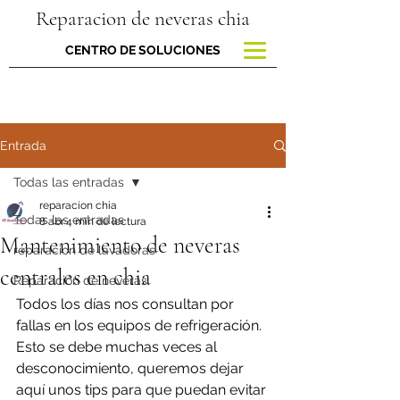
Reparacion de neveras chia
CENTRO DE SOLUCIONES
Entrada
Todas las entradas
reparacion chia
Todas las entradas
8 abr
4 min de lectura
Mantenimiento de neveras
reparacion de lavadoras
centrales en chia
Reparación de neveras
Todos los días nos consultan por 
fallas en los equipos de refrigeración. 
Esto se debe muchas veces al 
desconocimiento, queremos dejar 
aquí unos tips para que puedan evitar 