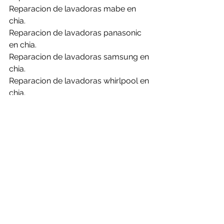
Reparacion de lavadoras mabe en 
chia.
Reparacion de lavadoras panasonic 
en chia.
Reparacion de lavadoras samsung en 
chia.
Reparacion de lavadoras whirlpool en 
chia.
La obsolescencia programada es un 
tema muy importante que debemos 
manejar como usuarios para estos 
días, por eso es importante los 
mantenimientos y revisiones a tiempo 
para no generar la perdida de los 
equipos o evitar sobre costos.
Reparacion de calentadores.