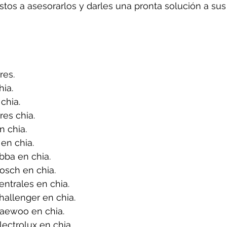
tos a asesorarlos y darles una pronta solución a sus
res.
ia.
chia.
es chia.
 chia.
en chia.
bba en chia.
osch en chia.
ntrales en chia.
allenger en chia.
aewoo en chia.
ectrolux en chia.