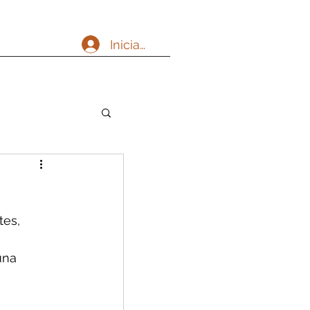
Iniciar sesión
es, 
una 