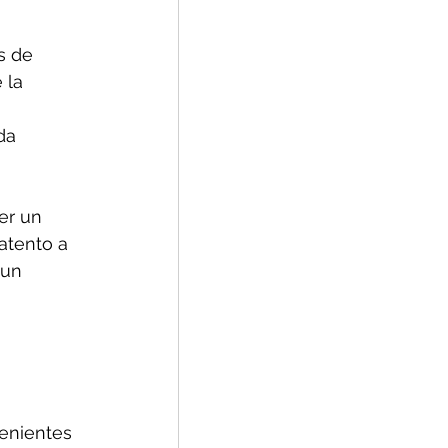
s de 
 la 
da 
er un 
atento a 
 un 
 
enientes 