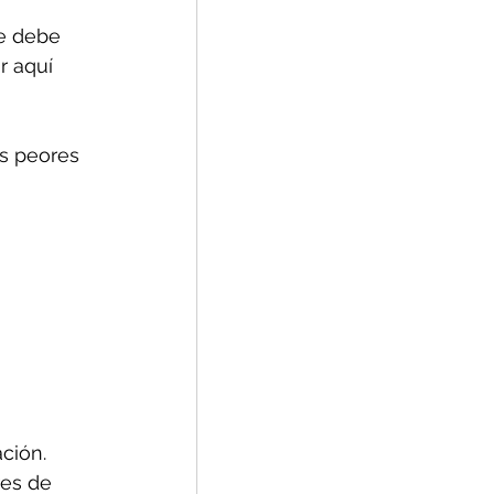
se debe 
 aquí 
as peores 
ción.
res de 