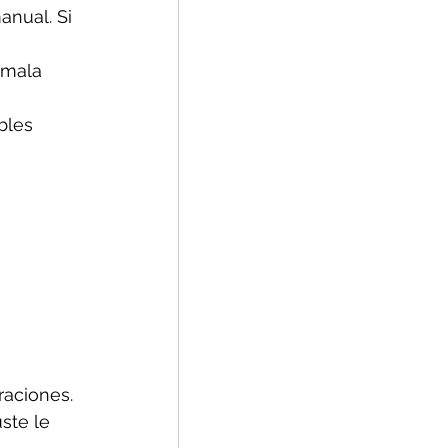
nual. Si 
 mala 
bles 
aciones. 
ste le 