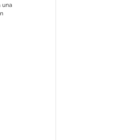
a una 
n 