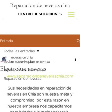
Reparacion de neveras chia
CENTRO DE SOLUCIONES
Entrada
Todas las entradas
reparacion chia
Todas las entradas
18 mar 2022
3 min de lectura
Electrolux neveras
reparacion de lavadoras
www.reparaciondeneveraschia.com
Reparación de neveras
Sus necesidades en reparación de 
neveras en Chía son nuestra meta y 
compromiso, por esta razón en 
nuestra empresa nos capacitamos 