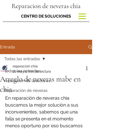
Reparacion de neveras chia
CENTRO DE SOLUCIONES
Entrada
Todas las entradas
reparacion chia
Todas las entradas
20 may
4 min de lectura
Arreglo de neveras mabe en
reparacion de lavadoras
chia
Reparación de neveras
En reparación de neveras chia 
buscamos la mejor solución a sus 
inconvenientes, sabemos que una 
falla se presenta en el momento 
menos oportuno por eso buscamos 