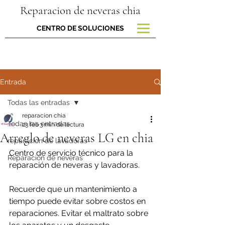
Reparacion de neveras chia
CENTRO DE SOLUCIONES
Entrada
Todas las entradas
reparacion chia
Todas las entradas
23 feb
3 min de lectura
Arreglo de neveras LG en chia
reparacion de lavadoras
Centro de servicio técnico para la 
Reparación de neveras
reparación de neveras y lavadoras.
Recuerde que un mantenimiento a 
tiempo puede evitar sobre costos en 
reparaciones. Evitar el maltrato sobre 