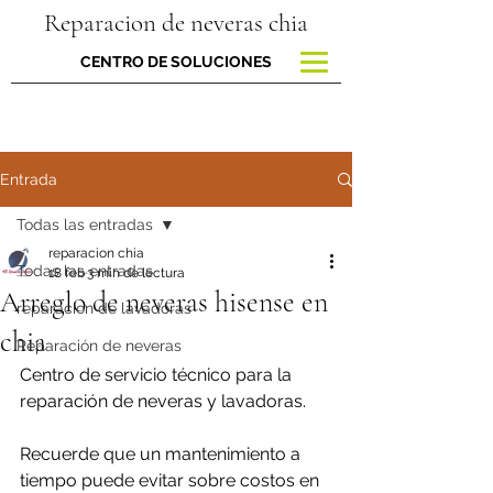
Reparacion de neveras chia
CENTRO DE SOLUCIONES
Entrada
Todas las entradas
reparacion chia
Todas las entradas
18 feb
3 min de lectura
Arreglo de neveras hisense en
reparacion de lavadoras
chia
Reparación de neveras
Centro de servicio técnico para la 
reparación de neveras y lavadoras.
Recuerde que un mantenimiento a 
tiempo puede evitar sobre costos en 