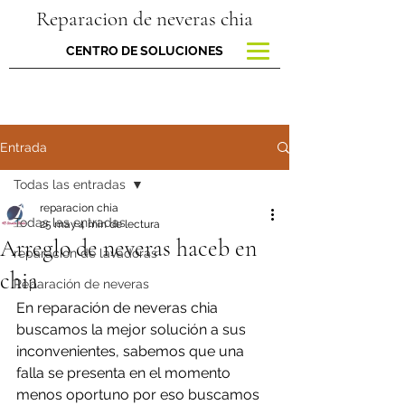
Reparacion de neveras chia
CENTRO DE SOLUCIONES
Entrada
Todas las entradas
reparacion chia
Todas las entradas
25 may
4 min de lectura
Arreglo de neveras haceb en
reparacion de lavadoras
chia
Reparación de neveras
En reparación de neveras chia 
buscamos la mejor solución a sus 
inconvenientes, sabemos que una 
falla se presenta en el momento 
menos oportuno por eso buscamos 