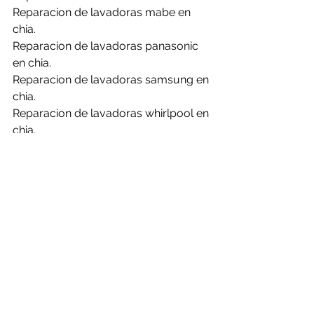
Reparacion de lavadoras mabe en 
chia.
Reparacion de lavadoras panasonic 
en chia.
Reparacion de lavadoras samsung en 
chia.
Reparacion de lavadoras whirlpool en 
chia.
La obsolescencia programada es un 
tema muy importante que debemos 
manejar como usuarios para estos 
días, por eso es importante los 
mantenimientos y revisiones a tiempo 
para no generar la perdida de los 
equipos o evitar sobre costos.
Reparacion de calentadores.