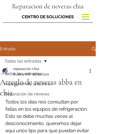
Reparacion de neveras chia
CENTRO DE SOLUCIONES
Entrada
Todas las entradas
reparacion chia
Todas las entradas
8 abr
4 min de lectura
Arreglo de neveras abba en
reparacion de lavadoras
chia
Reparación de neveras
Todos los días nos consultan por 
fallas en los equipos de refrigeración. 
Esto se debe muchas veces al 
desconocimiento, queremos dejar 
aquí unos tips para que puedan evitar 