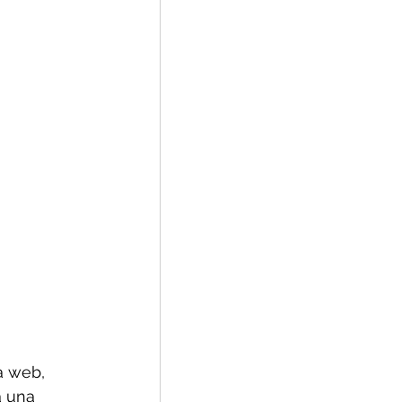
a web, 
a una 