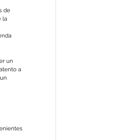
s de 
 la 
enda 
er un 
atento a 
 un 
 
enientes 
 