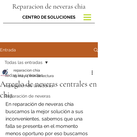
Reparacion de neveras chia
CENTRO DE SOLUCIONES
Entrada
Todas las entradas
reparacion chia
Todas las entradas
19 may
4 min de lectura
Arreglo de neveras centrales en
reparacion de lavadoras
chia
Reparación de neveras
En reparación de neveras chia 
buscamos la mejor solución a sus 
inconvenientes, sabemos que una 
falla se presenta en el momento 
menos oportuno por eso buscamos 