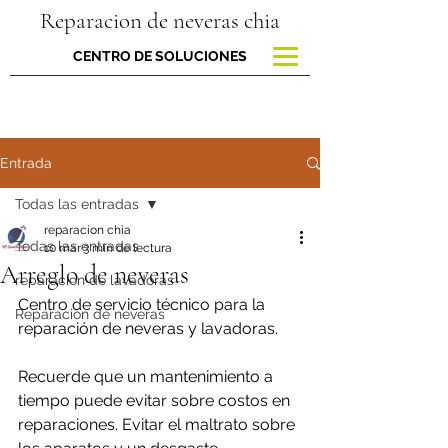
Reparacion de neveras chia
CENTRO DE SOLUCIONES
Entrada
Todas las entradas
reparacion chia
Todas las entradas
10 mar
3 min de lectura
Arreglo de neveras
reparacion de lavadoras
Centro de servicio técnico para la 
Reparación de neveras
reparación de neveras y lavadoras.
Recuerde que un mantenimiento a 
tiempo puede evitar sobre costos en 
reparaciones. Evitar el maltrato sobre 