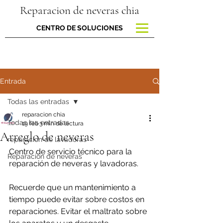
Reparacion de neveras chia
CENTRO DE SOLUCIONES
Entrada
Todas las entradas
reparacion chia
Todas las entradas
19 feb
3 min de lectura
Arreglo de neveras
reparacion de lavadoras
Centro de servicio técnico para la 
Reparación de neveras
reparación de neveras y lavadoras.
Recuerde que un mantenimiento a 
tiempo puede evitar sobre costos en 
reparaciones. Evitar el maltrato sobre 