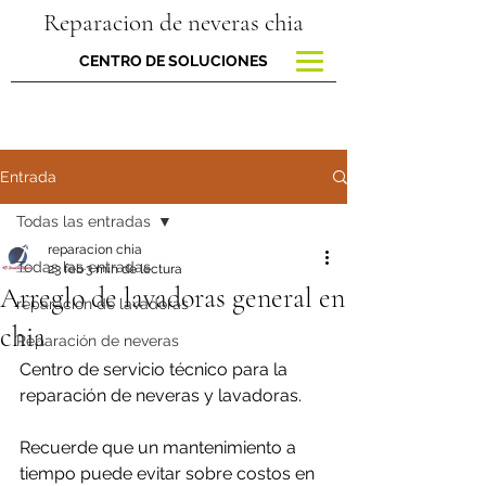
Reparacion de neveras chia
CENTRO DE SOLUCIONES
Entrada
Todas las entradas
reparacion chia
Todas las entradas
23 feb
3 min de lectura
Arreglo de lavadoras general en
reparacion de lavadoras
chia
Reparación de neveras
Centro de servicio técnico para la 
reparación de neveras y lavadoras.
Recuerde que un mantenimiento a 
tiempo puede evitar sobre costos en 