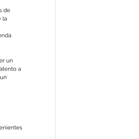
s de 
 la 
enda 
er un 
atento a 
 un 
 
enientes 
 