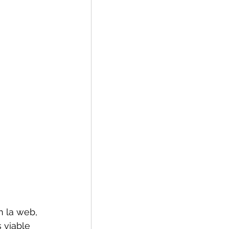
n la web, 
 viable 