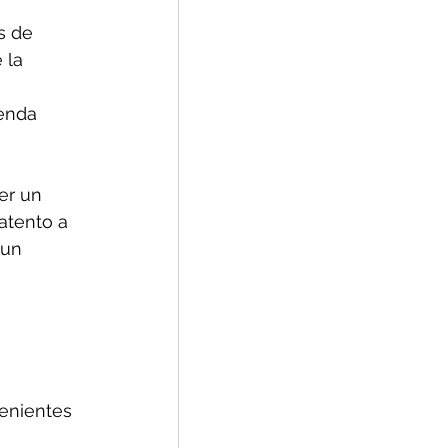
s de 
 la 
enda 
er un 
atento a 
 un 
 
enientes 
 