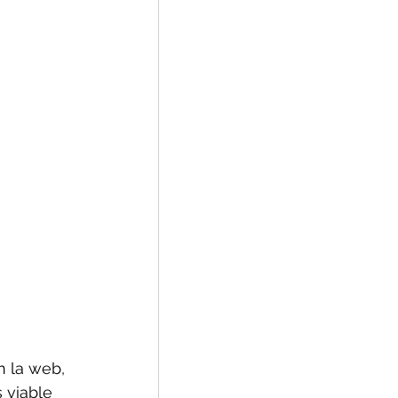
n la web, 
 viable 